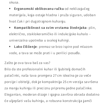
okusa.
Ergonomski oblikovanu ručku
od neklizajućeg
materijala, koja ostaje hladna i pruža siguran, udoban
hvat čak i pri dugotrajnom kuhanju.
Kompatibilnost sa svim vrstama štednjaka
: plin,
električno, staklokeramičko ili indukcijsko kuhalo –
univerzalna upotreba u svakoj kuhinji.
Lako čišćenje
: premaz se brzo ispire pod mlazom
vode, a tava se može prati i u perilici posuđa.
Zašto je ova tava baš za vas?
Bilo da ste profesionalni kuhar ili ljubitelj domaćih
palačinki, naša tava promjera 27 cm idealna je za veće
porcije i obitelji, dok je kompaktnija 25 cm verzija savršena
za manju kuhinju ili preciznu pripremu jedne palačinke.
Elegantan, moderan dizajn i sjajna završna obrada dodatno
će uljepšati vašu kuhinju, a robusna konstrukcija jamči