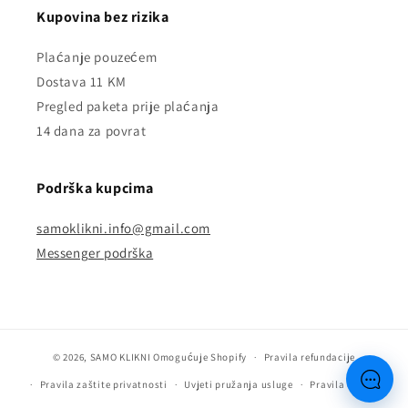
Kupovina bez rizika
Plaćanje pouzećem
Dostava 11 KM
Pregled paketa prije plaćanja
14 dana za povrat
Podrška kupcima
samoklikni.info@gmail.com
Messenger podrška
© 2026,
SAMO KLIKNI
Omogućuje Shopify
Pravila refundacije
Pravila zaštite privatnosti
Uvjeti pružanja usluge
Pravila dostave
Pošalj