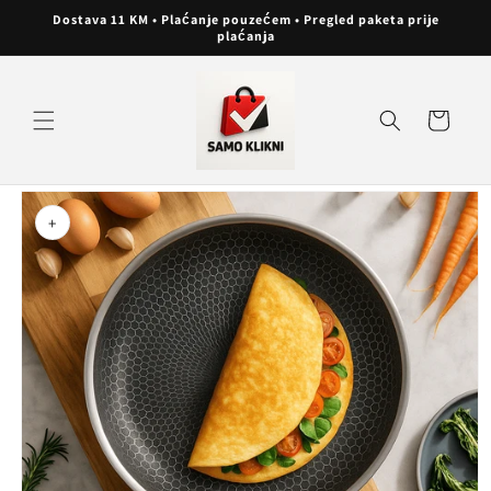
Preskoči
Dostava 11 KM • Plaćanje pouzećem • Pregled paketa prije
na
plaćanja
sadržaj
Košarica
Preskoči do
informacija
o
+
proizvodu