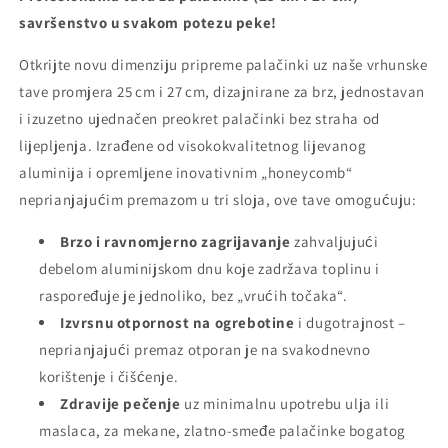
savršenstvo u svakom potezu peke!
Otkrijte novu dimenziju pripreme palačinki uz naše vrhunske
tave promjera 25 cm i 27 cm, dizajnirane za brz, jednostavan
i izuzetno ujednačen preokret palačinki bez straha od
lijepljenja. Izrađene od visokokvalitetnog lijevanog
aluminija i opremljene inovativnim „honeycomb“
neprianjajućim premazom u tri sloja, ove tave omogućuju:
Brzo i ravnomjerno zagrijavanje
zahvaljujući
debelom aluminijskom dnu koje zadržava toplinu i
raspoređuje je jednoliko, bez „vrućih točaka“.
Izvrsnu otpornost na ogrebotine
i dugotrajnost –
neprianjajući premaz otporan je na svakodnevno
korištenje i čišćenje.
Zdravije pečenje
uz minimalnu upotrebu ulja ili
maslaca, za mekane, zlatno-smeđe palačinke bogatog