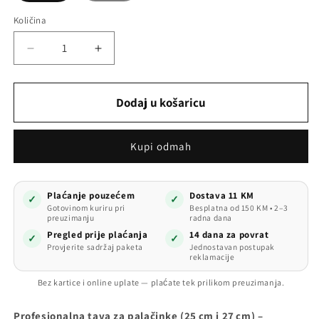
Količina
Količina
Smanji
Povećaj
količinu
količinu
proizvoda
proizvoda
Tava
Tava
Dodaj u košaricu
za
za
palačinke
palačinke
(25 cm
(25 cm
Kupi odmah
i
i
27 cm)
27 cm)
Plaćanje pouzećem
Dostava 11 KM
✓
✓
Gotovinom kuriru pri
Besplatna od 150 KM • 2–3
preuzimanju
radna dana
Pregled prije plaćanja
14 dana za povrat
✓
✓
Provjerite sadržaj paketa
Jednostavan postupak
reklamacije
Bez kartice i online uplate — plaćate tek prilikom preuzimanja.
Profesionalna tava za palačinke (25 cm i 27 cm) –