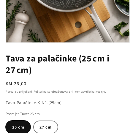
Otvori
medij
1
Tava za palačinke (25 cm i
u
dijaloškom
27 cm)
okviru
Redovna
KM 26,00
cijena
Porezi su uključeni.
Poštarina
se obračunava prilikom završetka kupnje.
Inventarna
Tava.Palačinke.KIN1.(25cm)
šifra
Promjer Tave:
25 cm
proizvoda
(SKU):
25 cm
27 cm