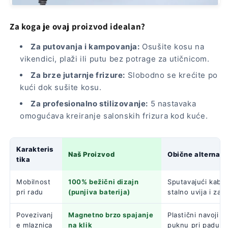
Za koga je ovaj proizvod idealan?
Za putovanja i kampovanja:
Osušite kosu na
vikendici, plaži ili putu bez potrage za utičnicom.
Za brze jutarnje frizure:
Slobodno se krećite po
kući dok sušite kosu.
Za profesionalno stilizovanje:
5 nastavaka
omogućava kreiranje salonskih frizura kod kuće.
Karakteris
Naš Proizvod
Obične alternati
tika
Mobilnost
100% bežični dizajn
Sputavajući kabl k
pri radu
(punjiva baterija)
stalno uvija i zap
Povezivanj
Magnetno brzo spajanje
Plastični navoji ko
e mlaznica
na klik
puknu pri padu