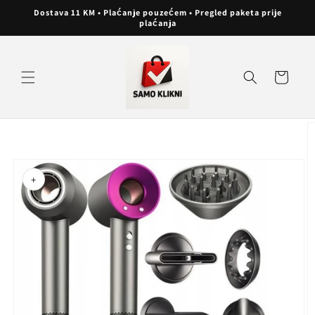
Preskoči
Dostava 11 KM • Plaćanje pouzećem • Pregled paketa prije
na
plaćanja
sadržaj
Košarica
Preskoči do
informacija
o
proizvodu
+