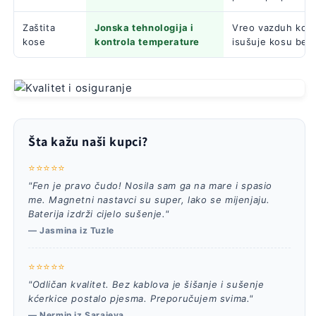
Zaštita
Jonska tehnologija i
Vreo vazduh koji p
kose
kontrola temperature
isušuje kosu bez
Šta kažu naši kupci?
⭐⭐⭐⭐⭐
"Fen je pravo čudo! Nosila sam ga na mare i spasio
me. Magnetni nastavci su super, lako se mijenjaju.
Baterija izdrži cijelo sušenje."
— Jasmina iz Tuzle
⭐⭐⭐⭐⭐
"Odličan kvalitet. Bez kablova je šišanje i sušenje
kćerkice postalo pjesma. Preporučujem svima."
— Nermin iz Sarajeva