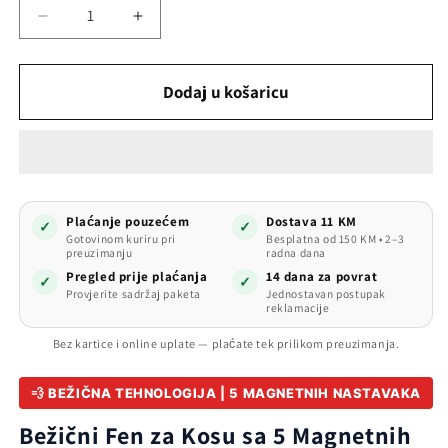
(SKU):
Smanji
Povećaj
količinu
količinu
proizvoda
proizvoda
Bežični
Bežični
Dodaj u košaricu
Fen
Fen
za
za
Kosu
Kosu
s
s
5
5
Magnetnih
Magnetnih
Plaćanje pouzećem
Dostava 11 KM
✓
✓
Mlaznica
Mlaznica
Gotovinom kuriru pri
Besplatna od 150 KM • 2–3
preuzimanju
radna dana
Pregled prije plaćanja
14 dana za povrat
✓
✓
Provjerite sadržaj paketa
Jednostavan postupak
reklamacije
Bez kartice i online uplate — plaćate tek prilikom preuzimanja.
💨 BEŽIČNA TEHNOLOGIJA | 5 MAGNETNIH NASTAVAKA
Bežični Fen za Kosu sa 5 Magnetnih