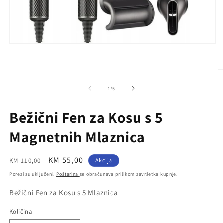
Otvori
medij
1
u
O
dijaloškom
m
okviru
2
od
1
/
5
u
d
o
Bežični Fen za Kosu s 5
Magnetnih Mlaznica
Redovna
Prodajna
KM 55,00
KM 110,00
Akcija
cijena
cijena
Porezi su uključeni.
Poštarina
se obračunava prilikom završetka kupnje.
Inventarna
Bežični Fen za Kosu s 5 Mlaznica
šifra
Količina
Količina
proizvoda